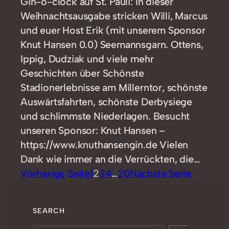
Gin-o-clock auf St. Pauli: In dieser
Weihnachtsausgabe stricken Willi, Marcus
und euer Host Erik (mit unserem Sponsor
Knut Hansen 0.0) Seemannsgarn. Ottens,
Ippig, Dudziak und viele mehr
Geschichten über Schönste
Stadionerlebnisse am Millerntor, schönste
Auswärtsfahrten, schönste Derbysiege
und schlimmste Niederlagen. Besucht
unseren Sponsor: Knut Hansen –
https://www.knuthansengin.de Vielen
Dank wie immer an die Verrückten, die…
Vorherige Seite
1
2
3
4
…
20
Nächste Seite
SEARCH