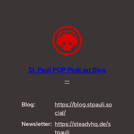
Zum
Inhalt
springen
St. Pauli POP Podcast Blog
Blog
https://
blog.stpauli.so
cial/
Newsletter
https://
steadyhq.de/s
tpauli