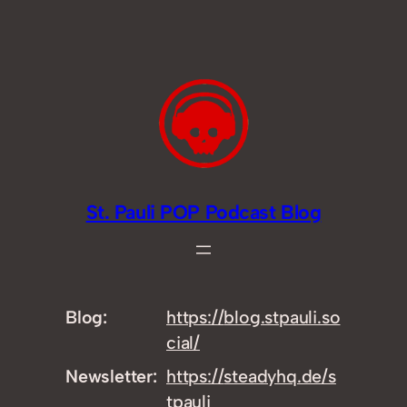
Zum
Inhalt
springen
St. Pauli POP Podcast Blog
Blog
https://
blog.stpauli.so
cial/
Newsletter
https://
steadyhq.de/s
tpauli