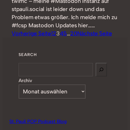
twimc – meine #Mastodon Instanz auf
stpauli.social ist leider down und das
Problem etwas größer. Ich melde mich zu
#fcsp Mastodon Updates hier……
Vorherige Seite
1
2
3
4
5
…
20
Nächste Seite
SEARCH
Search
Archiv
St. Pauli POP Podcast Blog