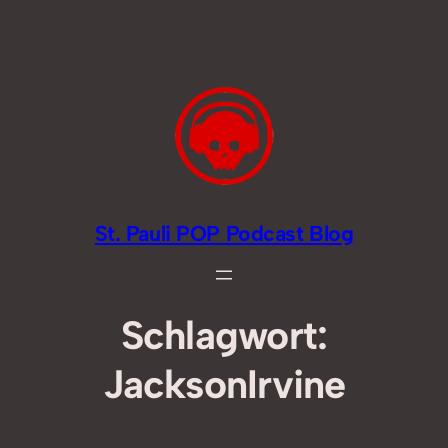
Zum
Inhalt
springen
St. Pauli POP Podcast Blog
Schlagwort:
JacksonIrvine