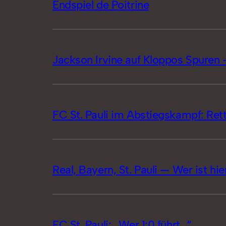
Endspiel de Poitrine
Jackson Irvine auf Kloppos Spuren –
FC St. Pauli im Abstiegskampf: Ret
Real, Bayern, St. Pauli — Wer ist hie
FC St. Pauli: „Wer 1:0 führt…“