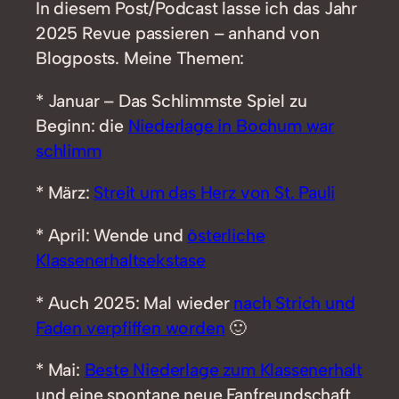
In diesem Post/Podcast lasse ich das Jahr
2025 Revue passieren – anhand von
Blogposts. Meine Themen:
* Januar – Das Schlimmste Spiel zu
Beginn: die
Niederlage in Bochum war
schlimm
* März:
Streit um das Herz von St. Pauli
* April: Wende und
österliche
Klassenerhaltsekstase
* Auch 2025: Mal wieder
nach Strich und
Faden verpfiffen worden
🙂
* Mai:
Beste Niederlage zum Klassenerhalt
und eine spontane neue Fanfreundschaft