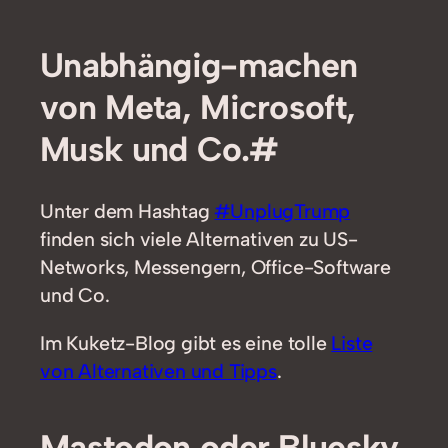
Unabhängig-machen
von Meta, Microsoft,
Musk und Co.#
Unter dem Hashtag
#UnplugTrump
finden sich viele Alternativen zu US-
Networks, Messengern, Office-Software
und Co.
Im Kuketz-Blog gibt es eine tolle
Liste
von Alternativen und Tipps
.
Mastodon oder Bluesky