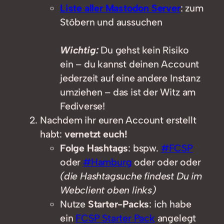
Liste aller Mastodon Server
: zum
Stöbern und aussuchen
Wichtig:
Du gehst kein Risiko
ein – du kannst deinen Account
jederzeit auf eine andere Instanz
umziehen – das ist der Witz am
Fediverse!
Nachdem ihr euren Account erstellt
habt:
vernetzt euch!
Folge Hashtags
: bspw.
#FCSP
oder
#Hamburg
oder oder oder
(die Hashtagsuche findest Du im
Webclient oben links)
Nutze
Starter-Packs
: ich habe
ein
FCSP Starter Pack
angelegt