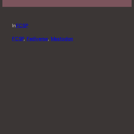
In
FCSP
FCSP
, 
Fediverse
, 
Mastodon