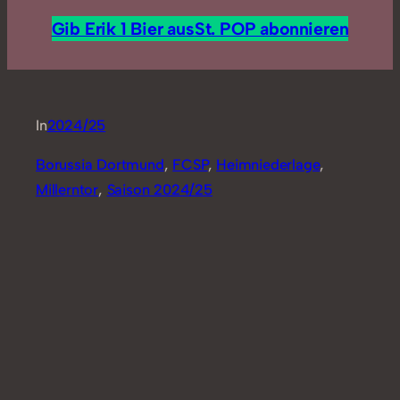
Gib Erik 1 Bier aus
St. POP abonnieren
In
2024/25
Borussia Dortmund
, 
FCSP
, 
Heimniederlage
, 
Millerntor
, 
Saison 2024/25