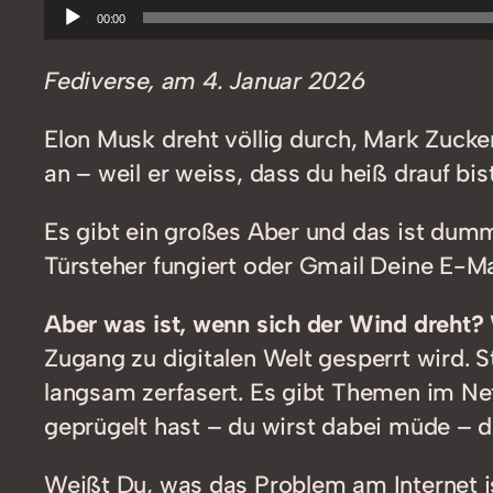
Audio-
00:00
Player
Fediverse, am 4. Januar 2026
Elon Musk dreht völlig durch, Mark Zucke
an – weil er weiss, dass du heiß drauf bist
Es gibt ein großes Aber und das ist dumm
Türsteher fungiert oder Gmail Deine E-Mail
Aber was ist, wenn sich der Wind dreht?
Zugang zu digitalen Welt gesperrt wird. S
langsam zerfasert. Es gibt Themen im Net
geprügelt hast – du wirst dabei müde – di
Weißt Du, was das Problem am Internet is