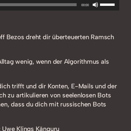
Pfeiltasten
00:00
Hoch/Runt
benutzen,
um
eff Bezos dreht dir überteuerten Ramsch
die
Lautstärke
zu
lltag wenig, wenn der Algorithmus als
regeln.
h trifft und dir Konten, E-Mails und der
ch zu artikulieren von seelenlosen Bots
nen, dass du dich mit russischen Bots
c Uwe Klings Känguru