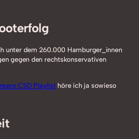
ooterfolg
sich unter dem 260.000 Hamburger_innen
ingen gegen den rechtskonservativen
nsere CSD Playlist
höre ich ja sowieso
it