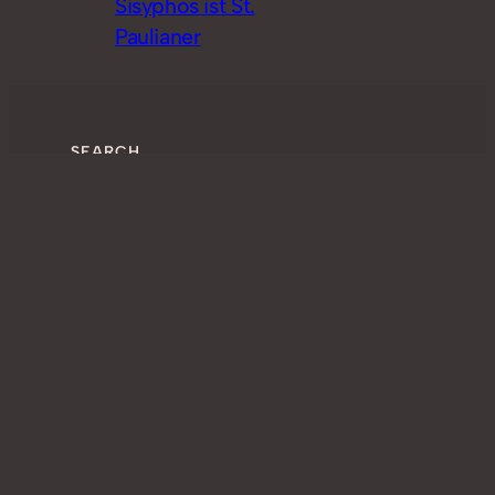
Sisyphos ist St.
Paulianer
SEARCH
Search
Archiv
St. Pauli POP Podcast Blog
Blogging in braunweiss since 2010, Alle Rechte