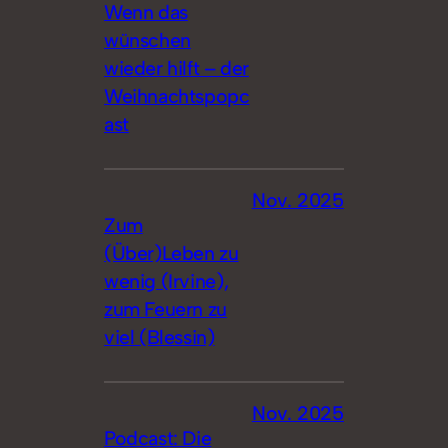
Wenn das
wünschen
wieder hilft – der
Weihnachtspopc
ast
Nov. 2025
Zum
(Über)Leben zu
wenig (Irvine),
zum Feuern zu
viel (Blessin)
Nov. 2025
Podcast: Die