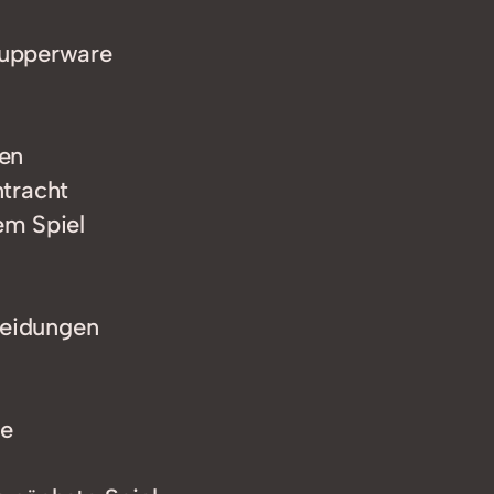
Tupperware
en
ntracht
em Spiel
heidungen
le