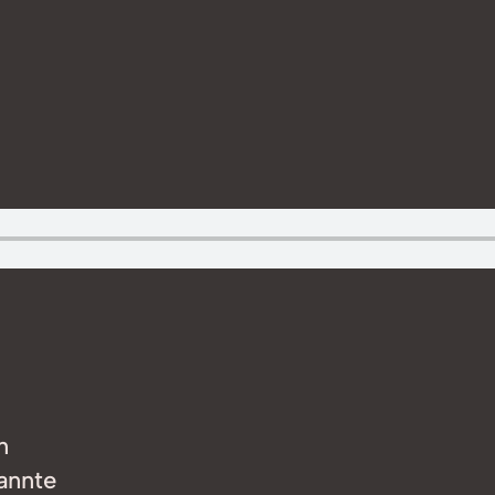
n
annte