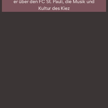
er über den FC St. Pauli, die Musik und
Kultur des Kiez
Gib Erik 1 Bier aus
St. POP abonnieren
In
POPcast
Bundesliga
, 
FCSP
, 
Heimspiel
, 
HSV
, 
Millerntor
, 
Podcast
, 
Podcaster