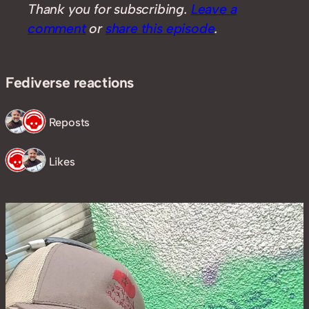
Thank you for subscribing.
Leave a
comment
or
share this episode
.
Fediverse reactions
2 Reposts
2 Likes