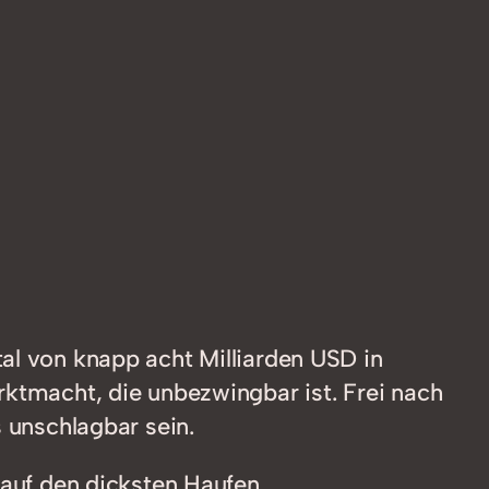
al von knapp acht Milliarden USD in
rktmacht, die unbezwingbar ist. Frei nach
s unschlagbar sein.
 auf den dicksten Haufen.