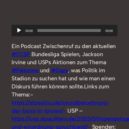
Audio-
00:00
00:00
Player
Ein Podcast Zwischenruf zu den aktuellen
#FCSP
Bundesliga Spielen, Jackson
Irvine und USPs Aktionen zum Thema
#Palestine
und
#Gaza
, was Politik im
Stadion zu suchen hat und wie man einen
Diskurs führen können sollte.Links zum
Thema:-
https://stpaulinu.de/grundberuehrung-
der-boys-in-brown/-
USP –
https://usp.stpaulifans.de/2025/09/spenden
und-einordnung-spruchband/-
Spenden: