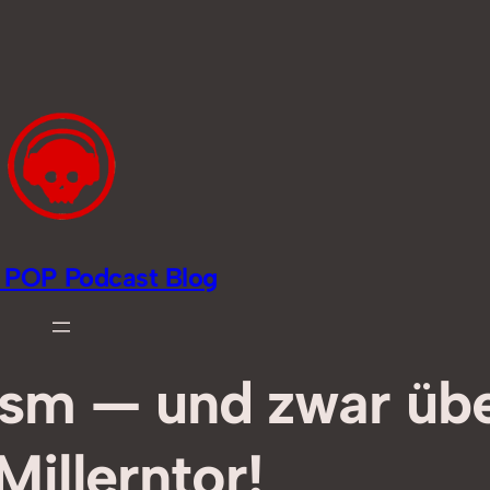
li POP Podcast Blog
ism — und zwar übe
illerntor!