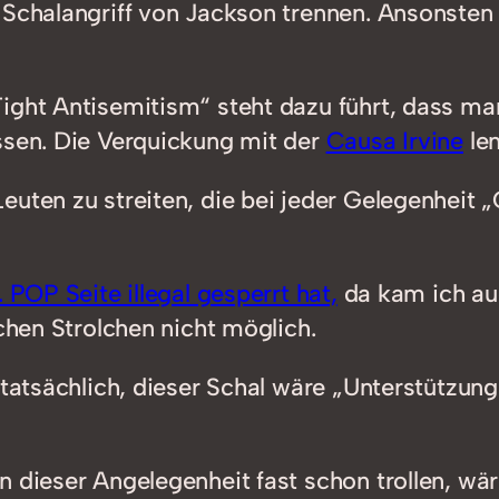
 Schalangriff von Jackson trennen. Ansonsten 
ight Antisemitism“ steht dazu führt, dass ma
ssen. Die Verquickung mit der
Causa Irvine
len
euten zu streiten, die bei jeder Gelegenheit
POP Seite illegal gesperrt hat,
da kam ich au
lchen Strolchen nicht möglich.
 tatsächlich, dieser Schal wäre „Unterstützun
in dieser Angelegenheit fast schon trollen, 