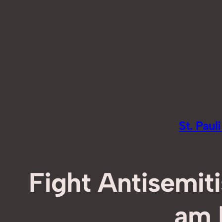
Zum
Inhalt
springen
St. Pau
Fight Antisemit
am M