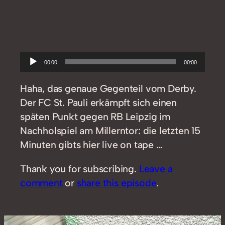
Audio-
00:00
00:00
Player
Haha, das genaue Gegenteil vom Derby.
Der FC St. Pauli erkämpft sich einen
späten Punkt gegen RB Leipzig im
Nachholspiel am Millerntor: die letzten 15
Minuten gibts hier live on tape …
Thank you for subscribing.
Leave a
comment
or
share this episode
.