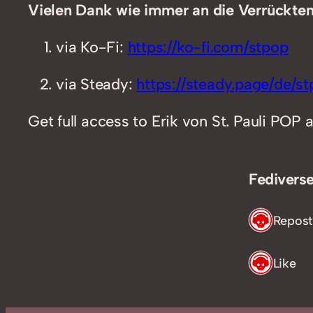
Vielen Dank wie immer an die Verrückten,
via Ko-Fi:
https://ko-fi.com/stpop
via Steady:
https://steady.page/de/stp
Get full access to Erik von St. Pauli POP 
Fediverse
1 Repost
1 Like