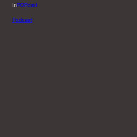
In
POPcast
Podcast