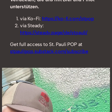
unterstützen.
via Ko-Fi:
https://ko-fi.com/stpop
via Steady:
https://steady.page/de/stpauli/
Get full access to St. Pauli POP at
stpaulipop.substack.com/subscribe