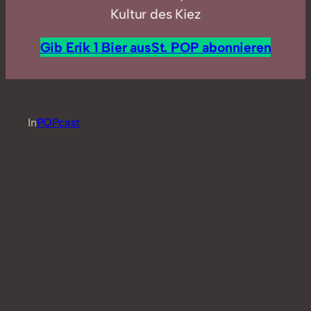
Kultur des Kiez
Gib Erik 1 Bier aus
St. POP abonnieren
In
POPcast