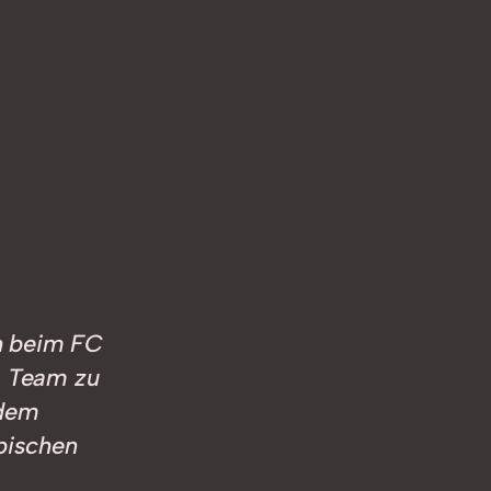
ch beim FC
s Team zu
edem
pischen