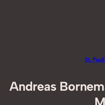
Zum
Inhalt
springen
St. Pau
Andreas Bornema
M