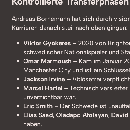
Kontrollierte Transferphasen
Andreas Bornemann hat sich durch visionä
Karrieren danach steil nach oben gingen:
Viktor Gyökeres
– 2020 von Brighton a
schwedischer Nationalspieler und St
Omar Marmoush
– Kam im Januar 2021
Manchester City und ist ein Schlüsse
Jackson Irvine
– Ablösefrei verpflich
Marcel Hartel
– Technisch versierter u
unverzichtbar war.
Eric Smith
– Der Schwede ist unauffäll
Elias Saad
,
Oladapo Afolayan
,
David
haben.