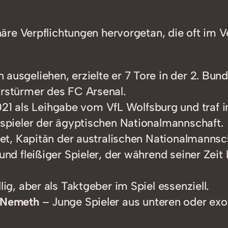
re Verpflichtungen hervorgetan, die oft im V
usgeliehen, erzielte er 7 Tore in der 2. Bundes
arstürmer des FC Arsenal.
 als Leihgabe vom VfL Wolfsburg und traf in 2
lspieler der ägyptischen Nationalmannschaft.
tet, Kapitän der australischen Nationalmannsch
nd fleißiger Spieler, der während seiner Zeit 
ig, aber als Taktgeber im Spiel essenziell.
 Nemeth
– Junge Spieler aus unteren oder exoti