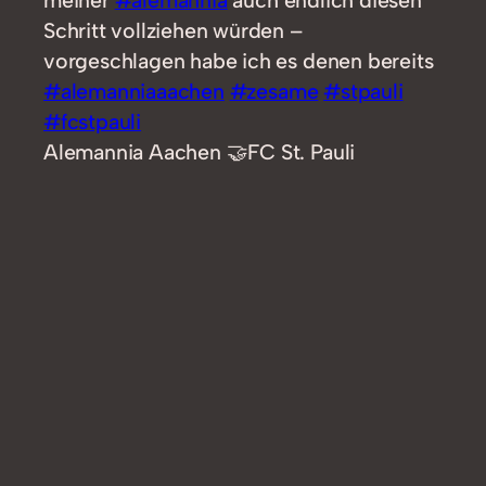
meiner
#alemannia
auch endlich diesen
Schritt vollziehen würden –
vorgeschlagen habe ich es denen bereits
#alemanniaaachen
#zesame
#stpauli
#fcstpauli
Alemannia Aachen 🤝FC St. Pauli