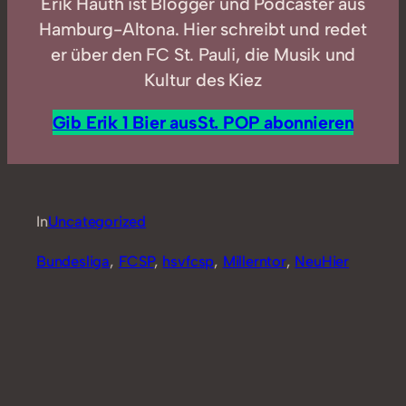
Erik Hauth ist Blogger und Podcaster aus
Hamburg-Altona. Hier schreibt und redet
er über den FC St. Pauli, die Musik und
Kultur des Kiez
Gib Erik 1 Bier aus
St. POP abonnieren
In
Uncategorized
Bundesliga
, 
FCSP
, 
hsvfcsp
, 
Millerntor
, 
NeuHier