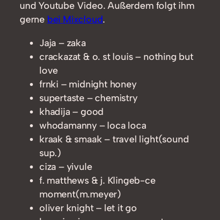
und Youtube Video. Außerdem folgt ihm
gerne
bei Mixcloud
.
Jaja – zaka
crackazat & o. st louis – nothing but
love
frnki – midnight honey
supertaste – chemistry
khadija – good
whodamanny – loca loca
kraak & smaak – travel light(sound
sup.)
ciza – yivule
f. matthews & j. Klingeb-ce
moment(m.meyer)
oliver knight – let it go