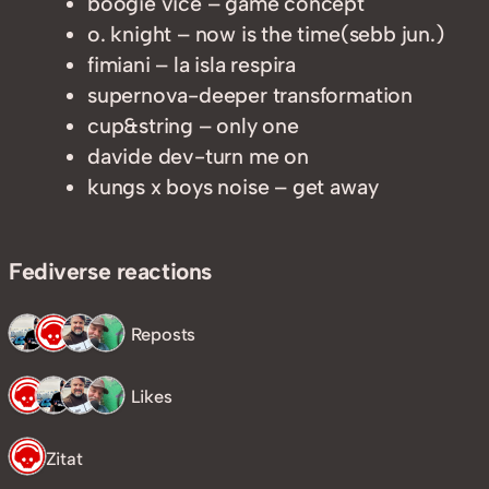
boogie vice – game concept
o. knight – now is the time(sebb jun.)
fimiani – la isla respira
supernova-deeper transformation
cup&string – only one
davide dev-turn me on
kungs x boys noise – get away
Fediverse reactions
4 Reposts
4 Likes
1 Zitat