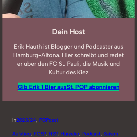
Dein Host
Erik Hauth ist Blogger und Podcaster aus
Hamburg-Altona. Hier schreibt und redet
er über den FC St. Pauli, die Musik und
Kultur des Kiez
Gib Erik 1 Bier aus
St. POP abonnieren
In
2023/24
, 
POPcast
Aufstieg
, 
FCSP
, 
HSV
, 
Hürzeler
, 
Podcast
, 
Saison