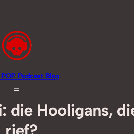
li POP Podcast Blog
i: die Hooligans, di
rief?