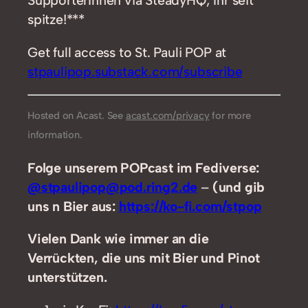
SupporterInnen via SteadyHQ; Ihr seit
spitze!***
Get full access to St. Pauli POP at
stpaulipop.substack.com/subscribe
Hosted on Acast. See
acast.com/privacy
for more
information.
Folge unserem POPcast im Fediverse:
@stpaulipop@pod.ring2.de
–
(und gib
uns n Bier aus:
https://ko-fi.com/stpop
Vielen Dank wie immer an die
Verrückten, die uns mit Bier und Pinot
unterstützen.