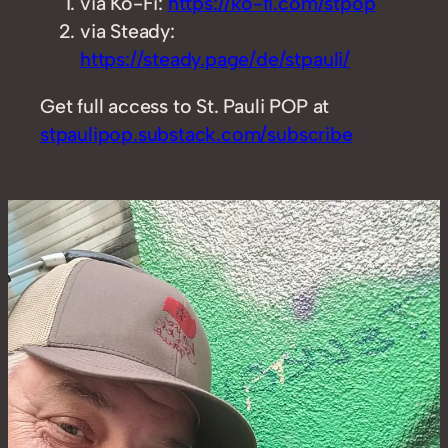
via Ko-Fi:
https://ko-fi.com/stpop
via Steady:
https://steady.page/de/stpauli/
Get full access to St. Pauli POP at
stpaulipop.substack.com/subscribe