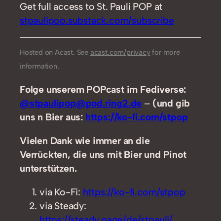
Get full access to St. Pauli POP at
stpaulipop.substack.com/subscribe
Hosted on Acast. See
acast.com/privacy
for more
information.
Folge unserem POPcast im Fediverse:
@stpaulipop@pod.ring2.de
–
(und gib
uns n Bier aus:
https://ko-fi.com/stpop
Vielen Dank wie immer an die
Verrückten, die uns mit Bier und Pinot
unterstützen.
via Ko-Fi:
https://ko-fi.com/stpop
via Steady:
https://steady.page/de/stpauli/