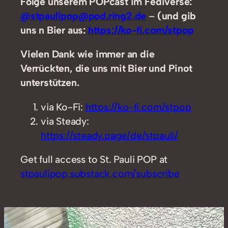
Folge unserem POPcast im Fediverse:
@stpaulipop@pod.ring2.de
–
(und gib
uns n Bier aus:
https://ko-fi.com/stpop
Vielen Dank wie immer an die
Verrückten, die uns mit Bier und Pinot
unterstützen.
via Ko-Fi:
https://ko-fi.com/stpop
via Steady:
https://steady.page/de/stpauli/
Get full access to St. Pauli POP at
stpaulipop.substack.com/subscribe