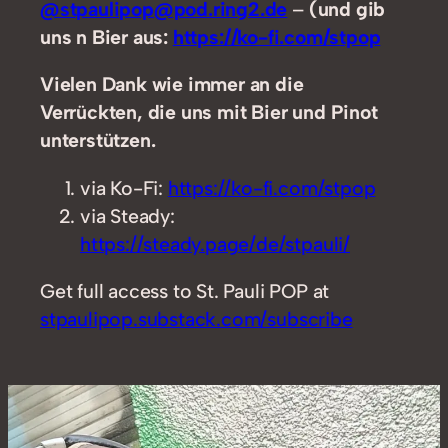
@stpaulipop@pod.ring2.de
–
(und gib
uns n Bier aus:
https://ko-fi.com/stpop
Vielen Dank wie immer an die
Verrückten, die uns mit Bier und Pinot
unterstützen.
via Ko-Fi:
https://ko-fi.com/stpop
via Steady:
https://steady.page/de/stpauli/
Get full access to St. Pauli POP at
stpaulipop.substack.com/subscribe