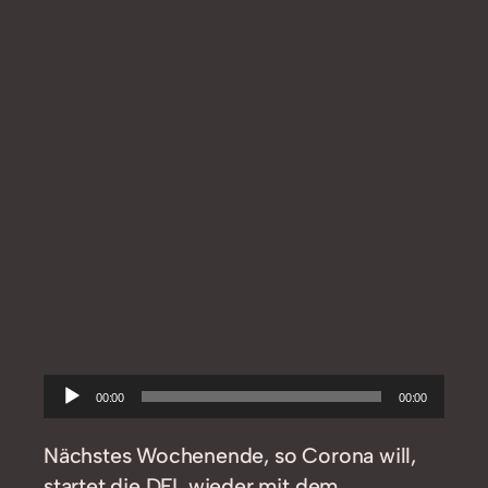
Audio-
00:00
00:00
Player
Nächstes Wochenende, so Corona will,
startet die DFL wieder mit dem