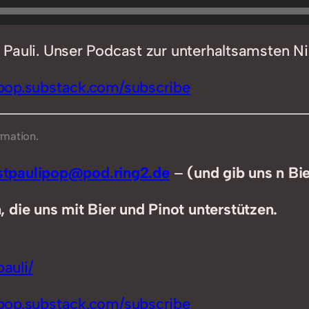
t. Pauli. Unser Podcast zur unterhaltsamsten N
ipop.substack.com/subscribe
rmation.
tpaulipop@pod.ring2.de
–
(und gib uns n Bi
 die uns mit Bier und Pinot unterstützen.
auli/
ipop.substack.com/subscribe