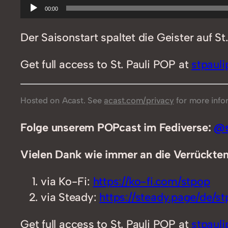
Audio-
00:00
Player
Der Saisonstart spaltet die Geister auf S
Get full access to St. Pauli POP at
stpaul
Hosted on Acast. See
acast.com/privacy
for more info
Folge unserem POPcast im Fediverse:
@s
Vielen Dank wie immer an die Verrückten,
via Ko-Fi:
https://ko-fi.com/stpop
via Steady:
https://steady.page/de/stp
Get full access to St. Pauli POP at
stpaul