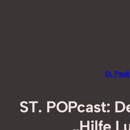
Zum
Inhalt
springen
St. Pau
ST. POPcast: De
„Hilfe L