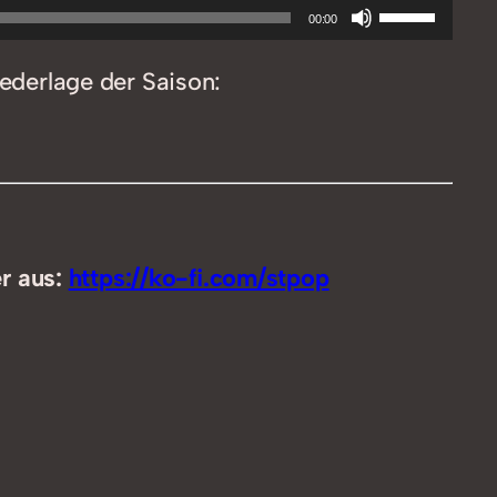
Pfeiltasten
00:00
Hoch/Runt
iederlage der Saison:
benutzen,
um
die
Lautstärke
zu
regeln.
er aus:
https://ko-fi.com/stpop