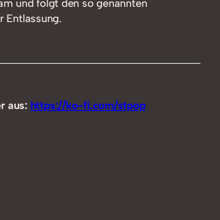
sam und folgt den so genannten
benutzen,
r Entlassung.
um
die
Lautstärke
zu
regeln.
er aus:
https://ko-fi.com/stpop