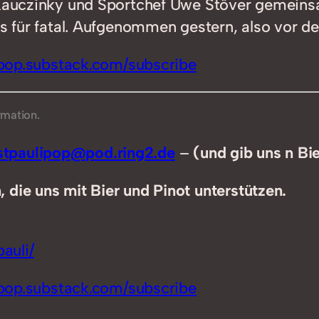
s Kauczinky und Sportchef Uwe Stöver gemein
as für fatal. Aufgenommen gestern, also vor de
ipop.substack.com/subscribe
rmation.
tpaulipop@pod.ring2.de
–
(und gib uns n Bi
 die uns mit Bier und Pinot unterstützen.
auli/
ipop.substack.com/subscribe