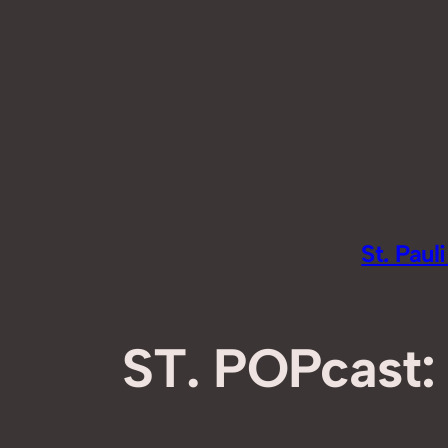
Zum
Inhalt
springen
St. Pau
ST. POPcast: 