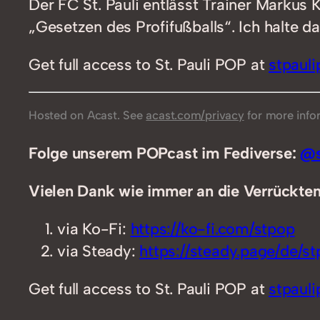
Der FC St. Pauli entlässt Trainer Marku
„Gesetzen des Profifußballs“. Ich halte d
Get full access to St. Pauli POP at
stpaul
Hosted on Acast. See
acast.com/privacy
for more info
Folge unserem POPcast im Fediverse:
@s
Vielen Dank wie immer an die Verrückten,
via Ko-Fi:
https://ko-fi.com/stpop
via Steady:
https://steady.page/de/stp
Get full access to St. Pauli POP at
stpaul