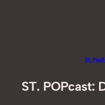
Zum
Inhalt
springen
St. Pau
ST. POPcast: D