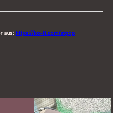
benutzen,
um
die
Lautstärke
zu
er aus:
https://ko-fi.com/stpop
regeln.