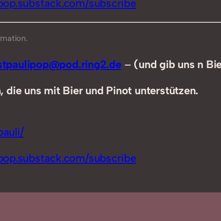
ipop.substack.com/subscribe
rmation.
tpaulipop@pod.ring2.de
–
(und gib uns n Bi
 die uns mit Bier und Pinot unterstützen.
auli/
ipop.substack.com/subscribe