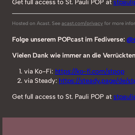
Get full access to St. Pauli POP at
stpaul
Hosted on Acast. See
acast.com/privacy
for more info
Folge unserem POPcast im Fediverse:
@s
Vielen Dank wie immer an die Verrückten,
via Ko-Fi:
https://ko-fi.com/stpop
via Steady:
https://steady.page/de/stp
Get full access to St. Pauli POP at
stpaul