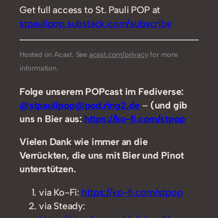
Get full access to St. Pauli POP at
stpaulipop.substack.com/subscribe
Hosted on Acast. See
acast.com/privacy
for more
information.
Folge unserem POPcast im Fediverse:
@stpaulipop@pod.ring2.de
–
(und gib
uns n Bier aus:
https://ko-fi.com/stpop
Vielen Dank wie immer an die
Verrückten, die uns mit Bier und Pinot
unterstützen.
via Ko-Fi:
https://ko-fi.com/stpop
via Steady: