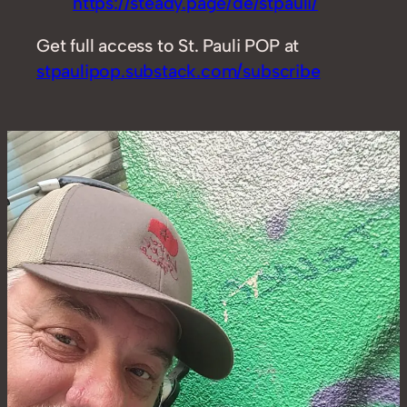
https://steady.page/de/stpauli/
Get full access to St. Pauli POP at
stpaulipop.substack.com/subscribe