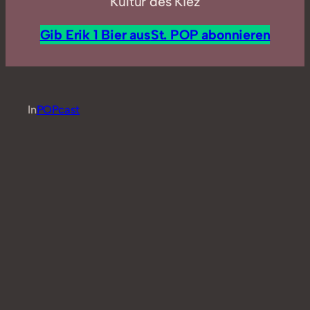
Kultur des Kiez
Gib Erik 1 Bier aus
St. POP abonnieren
In
POPcast