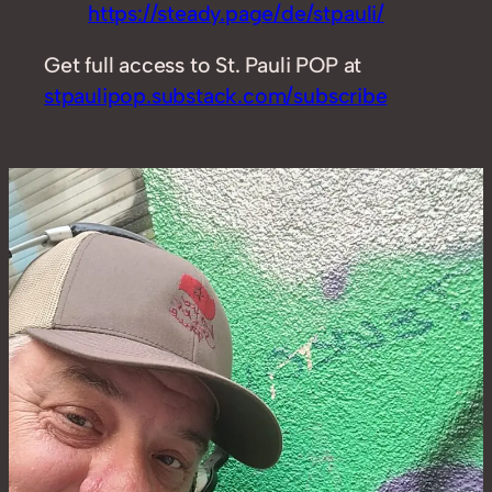
https://steady.page/de/stpauli/
Get full access to St. Pauli POP at
stpaulipop.substack.com/subscribe