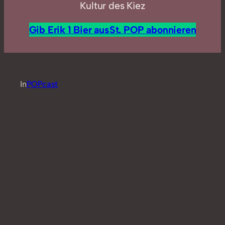
Kultur des Kiez
Gib Erik 1 Bier aus
St. POP abonnieren
In
POPcast