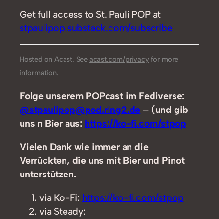
Get full access to St. Pauli POP at
stpaulipop.substack.com/subscribe
Hosted on Acast. See
acast.com/privacy
for more
information.
Folge unserem POPcast im Fediverse:
@stpaulipop@pod.ring2.de
–
(und gib
uns n Bier aus:
https://ko-fi.com/stpop
Vielen Dank wie immer an die
Verrückten, die uns mit Bier und Pinot
unterstützen.
via Ko-Fi:
https://ko-fi.com/stpop
via Steady: