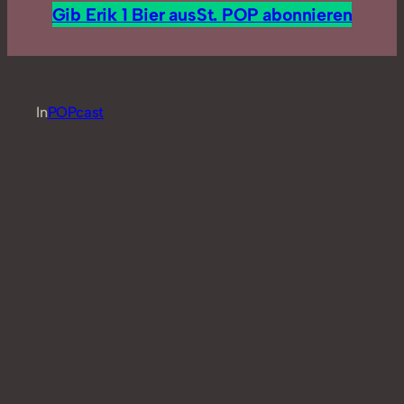
Gib Erik 1 Bier aus
St. POP abonnieren
In
POPcast