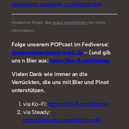
stpaulipop.substack.com/subscribe
Hosted on Acast. See
acast.com/privacy
for more
information.
Folge unserem POPcast im Fediverse:
@stpaulipop@pod.ring2.de
–
(und gib
uns n Bier aus:
https://ko-fi.com/stpop
Vielen Dank wie immer an die
Verrückten, die uns mit Bier und Pinot
unterstützen.
via Ko-Fi:
https://ko-fi.com/stpop
via Steady:
https://steady.page/de/stpauli/