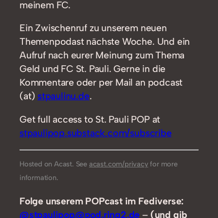
meinem FC.
Ein Zwischenruf zu unserem neuen
Themenpodast nächste Woche. Und ein
Aufruf nach eurer Meinung zum Thema
Geld und FC St. Pauli. Gerne in die
Kommentare oder per Mail an podcast
(at)
stpaulinu.de
.
Get full access to St. Pauli POP at
stpaulipop.substack.com/subscribe
Hosted on Acast. See
acast.com/privacy
for more
information.
Folge unserem POPcast im Fediverse:
@stpaulipop@pod.ring2.de
–
(und gib