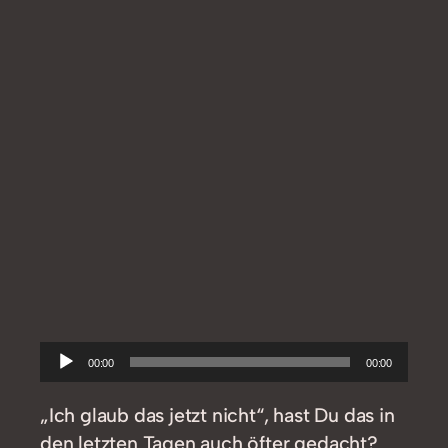
Audio-
00:00
00:00
Player
„Ich glaub das jetzt nicht“, hast Du das in
den letzten Tagen auch öfter gedacht?