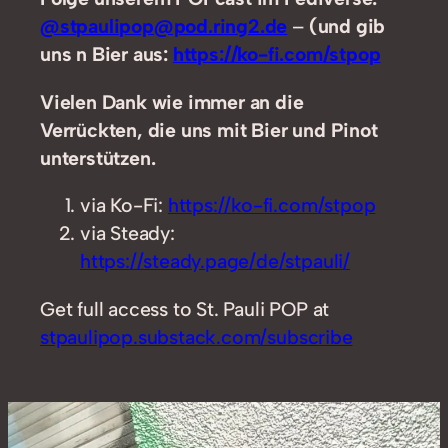
@stpaulipop@pod.ring2.de
–
(und gib
uns n Bier aus:
https://ko-fi.com/stpop
Vielen Dank wie immer an die
Verrückten, die uns mit Bier und Pinot
unterstützen.
via Ko-Fi:
https://ko-fi.com/stpop
via Steady:
https://steady.page/de/stpauli/
Get full access to St. Pauli POP at
stpaulipop.substack.com/subscribe