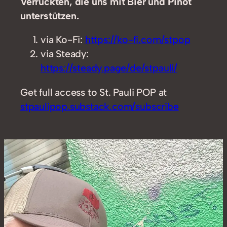
Verrückten, die uns mit Bier und Pinot
unterstützen.
via Ko-Fi:
https://ko-fi.com/stpop
via Steady:
https://steady.page/de/stpauli/
Get full access to St. Pauli POP at
stpaulipop.substack.com/subscribe