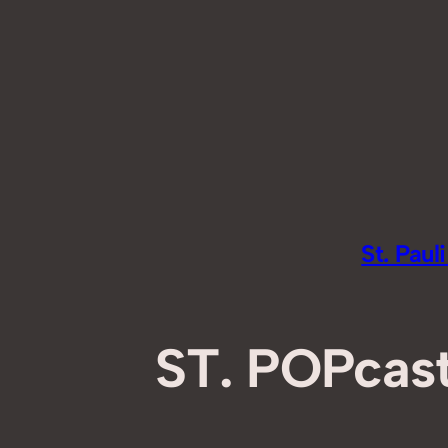
Zum
Inhalt
springen
St. Pau
ST. POPcast: