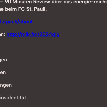
– 90 Minuten Review über das energie-reiche
e beim FC St. Pauli.
/stpauli/about
en:
http://mik.fm/2024gig
gen
gen
ungen
insidentität