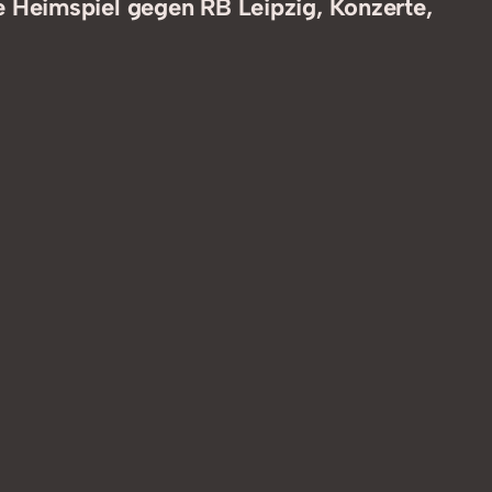
 Heimspiel gegen RB Leipzig, Konzerte,
benutzen,
um
die
Lautstärke
zu
regeln.