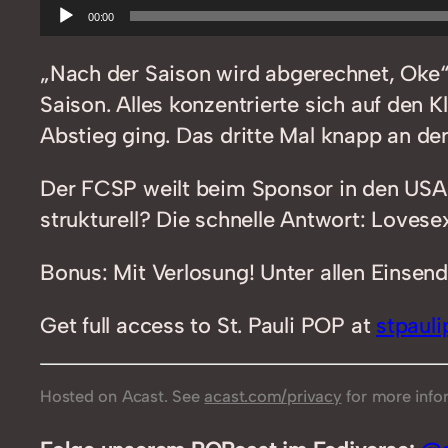
Audio-
00:00
Player
„Nach der Saison wird abgerechnet, Oke“
Saison. Alles konzentrierte sich auf den K
Abstieg ging. Das dritte Mal knapp an der 
Der FCSP weilt beim Sponsor in den USA: 
strukturell? Die schnelle Antwort: Lovese
Bonus: Mit Verlosung! Unter allen Einsend
Get full access to St. Pauli POP at
stpaul
Hosted on Acast. See
acast.com/privacy
for more info