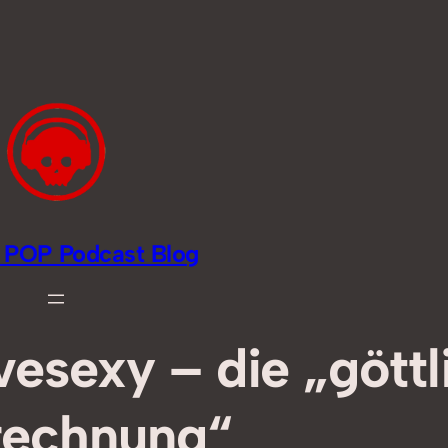
li POP Podcast Blog
esexy – die „göttl
echnung“