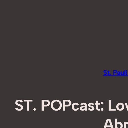
Zum
Inhalt
springen
St. Pau
ST. POPcast: Lov
Abr