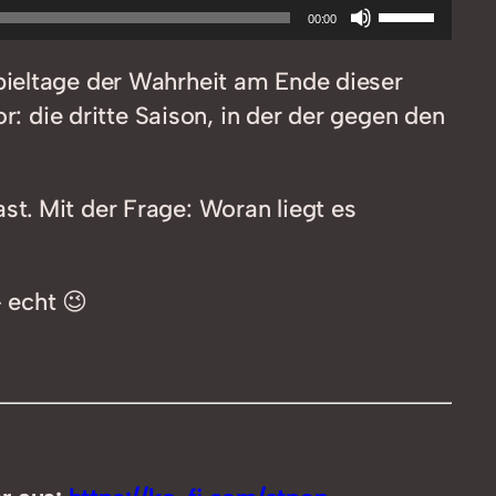
Pfeiltasten
00:00
Hoch/Runt
pieltage der Wahrheit am Ende dieser
benutzen,
r: die dritte Saison, in der der gegen den
um
die
Lautstärke
t. Mit der Frage: Woran liegt es
zu
regeln.
– echt 😉