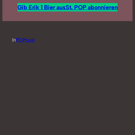
Gib Erik 1 Bier aus
St. POP abonnieren
In
POPcast