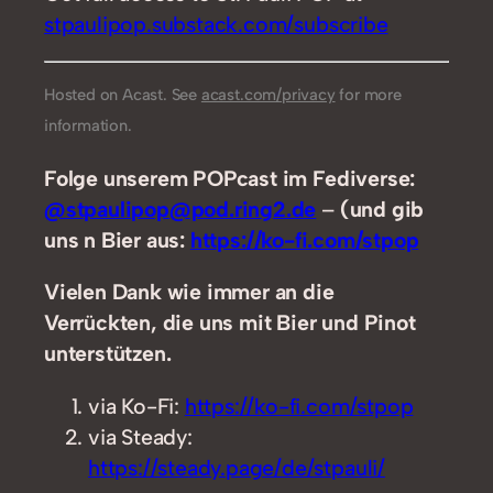
stpaulipop.substack.com/subscribe
Hosted on Acast. See
acast.com/privacy
for more
information.
Folge unserem POPcast im Fediverse:
@stpaulipop@pod.ring2.de
–
(und gib
uns n Bier aus:
https://ko-fi.com/stpop
Vielen Dank wie immer an die
Verrückten, die uns mit Bier und Pinot
unterstützen.
via Ko-Fi:
https://ko-fi.com/stpop
via Steady:
https://steady.page/de/stpauli/