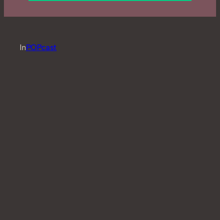
In
POPcast