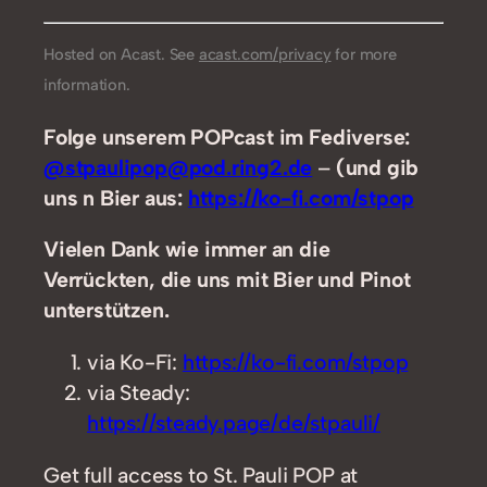
Hosted on Acast. See
acast.com/privacy
for more
information.
Folge unserem POPcast im Fediverse:
@stpaulipop@pod.ring2.de
–
(und gib
uns n Bier aus:
https://ko-fi.com/stpop
Vielen Dank wie immer an die
Verrückten, die uns mit Bier und Pinot
unterstützen.
via Ko-Fi:
https://ko-fi.com/stpop
via Steady:
https://steady.page/de/stpauli/
Get full access to St. Pauli POP at