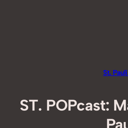
Zum
Inhalt
springen
St. Pau
ST. POPcast: Ma
Pau