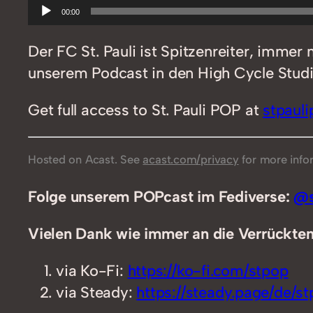
Audio-
00:00
Player
Der FC St. Pauli ist Spitzenreiter, imme
unserem Podcast in den High Cycle Studi
Get full access to St. Pauli POP at
stpaul
Hosted on Acast. See
acast.com/privacy
for more info
Folge unserem POPcast im Fediverse:
@s
Vielen Dank wie immer an die Verrückten,
via Ko-Fi:
https://ko-fi.com/stpop
via Steady:
https://steady.page/de/stp