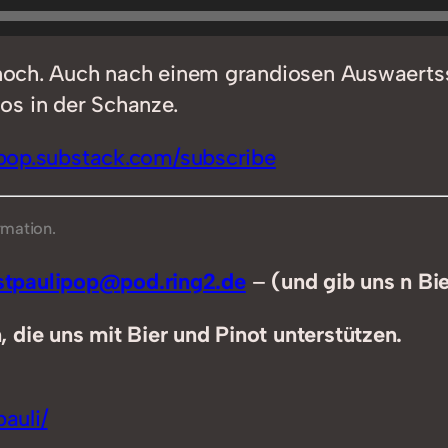
r noch. Auch nach einem grandiosen Auswaerts
os in der Schanze.
ipop.substack.com/subscribe
rmation.
tpaulipop@pod.ring2.de
–
(und gib uns n Bi
 die uns mit Bier und Pinot unterstützen.
auli/