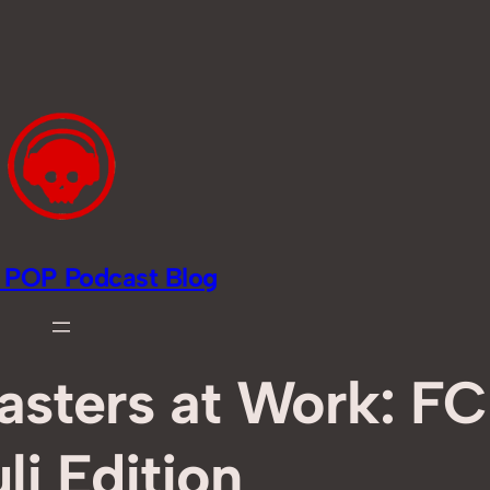
li POP Podcast Blog
sters at Work: FC 
li Edition