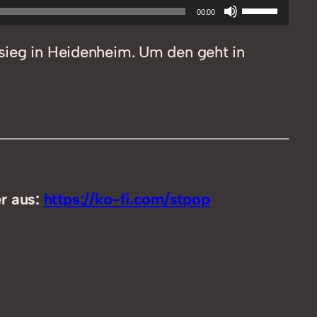
Pfeiltasten
00:00
Hoch/Runt
sieg in Heidenheim. Um den geht in
benutzen,
um
die
Lautstärke
zu
regeln.
er aus:
https://ko-fi.com/stpop