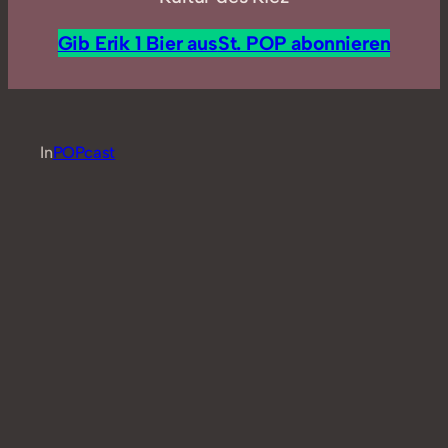
Gib Erik 1 Bier aus
St. POP abonnieren
In
POPcast