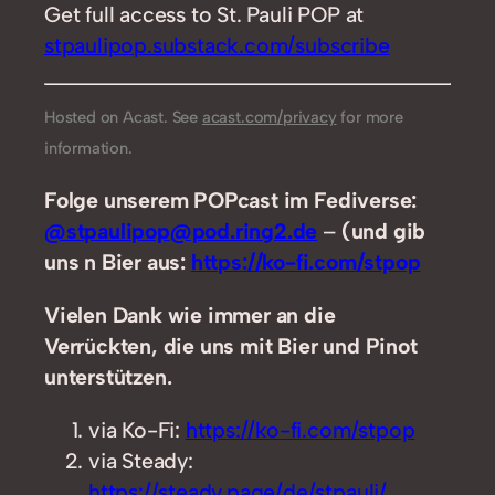
Get full access to St. Pauli POP at
stpaulipop.substack.com/subscribe
Hosted on Acast. See
acast.com/privacy
for more
information.
Folge unserem POPcast im Fediverse:
@stpaulipop@pod.ring2.de
–
(und gib
uns n Bier aus:
https://ko-fi.com/stpop
Vielen Dank wie immer an die
Verrückten, die uns mit Bier und Pinot
unterstützen.
via Ko-Fi:
https://ko-fi.com/stpop
via Steady:
https://steady.page/de/stpauli/