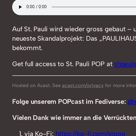
Auf St. Pauli wird wieder gross gebaut –
neueste Skandalprojekt: Das „PAULIHAUS“,
bekommt.
Get full access to St. Pauli POP at
stpaul
Hosted on Acast. See
acast.com/privacy
for more info
Folge unserem POPcast im Fediverse:
@s
Vielen Dank wie immer an die Verrückten,
via Ko-Fi:
https://ko-fi.com/stpop