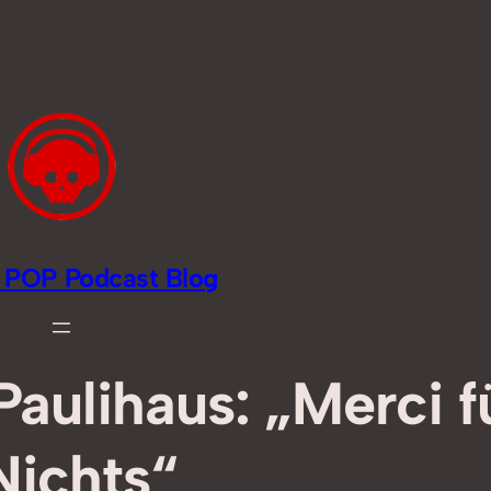
li POP Podcast Blog
aulihaus: „Merci f
Nichts“