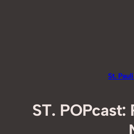
Zum
Inhalt
springen
St. Pau
ST. POPcast: P