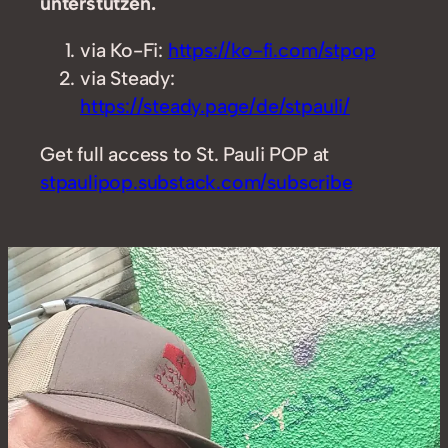
unterstützen.
via Ko-Fi:
https://ko-fi.com/stpop
via Steady:
https://steady.page/de/stpauli/
Get full access to St. Pauli POP at
stpaulipop.substack.com/subscribe