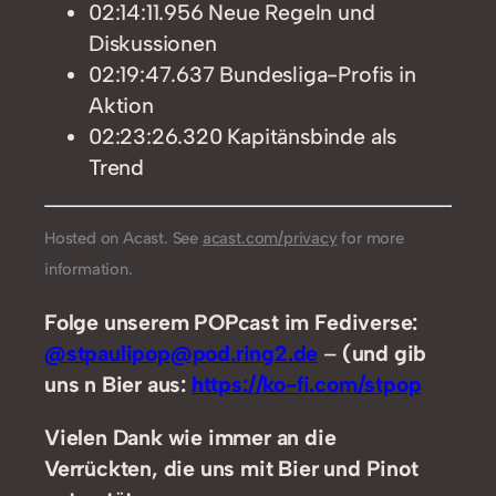
02:14:11.956 Neue Regeln und
Diskussionen
02:19:47.637 Bundesliga-Profis in
Aktion
02:23:26.320 Kapitänsbinde als
Trend
Hosted on Acast. See
acast.com/privacy
for more
information.
Folge unserem POPcast im Fediverse:
@stpaulipop@pod.ring2.de
–
(und gib
uns n Bier aus:
https://ko-fi.com/stpop
Vielen Dank wie immer an die
Verrückten, die uns mit Bier und Pinot