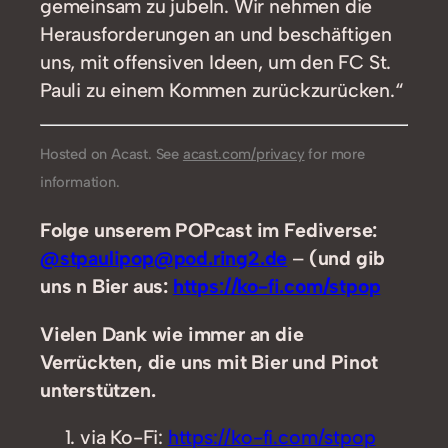
gemeinsam zu jubeln. Wir nehmen die
Herausforderungen an und beschäftigen
uns, mit offensiven Ideen, um den FC St.
Pauli zu einem Kommen zurückzurücken.“
Hosted on Acast. See
acast.com/privacy
for more
information.
Folge unserem POPcast im Fediverse:
@stpaulipop@pod.ring2.de
–
(und gib
uns n Bier aus:
https://ko-fi.com/stpop
Vielen Dank wie immer an die
Verrückten, die uns mit Bier und Pinot
unterstützen.
via Ko-Fi:
https://ko-fi.com/stpop