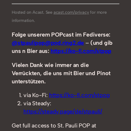
Hosted on Acast. See
acast.com/privacy
for more
information.
Folge unserem POPcast im Fediverse:
@stpaulipop@pod.ring2.de
–
(und gib
uns n Bier aus:
https://ko-fi.com/stpop
Vielen Dank wie immer an die
Verrückten, die uns mit Bier und Pinot
unterstützen.
via Ko-Fi:
https://ko-fi.com/stpop
via Steady:
https://steady.page/de/stpauli/
Get full access to St. Pauli POP at