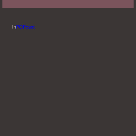
In
POPcast