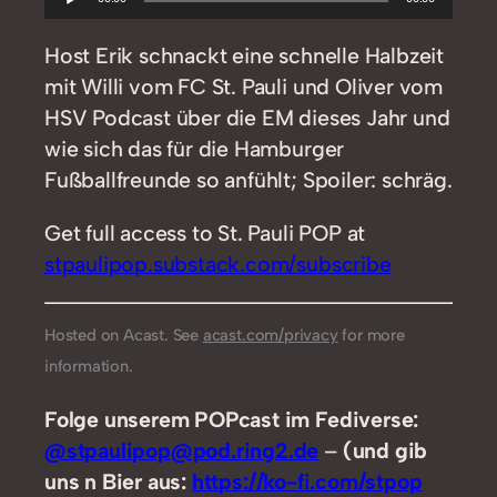
Player
Host Erik schnackt eine schnelle Halbzeit
mit Willi vom FC St. Pauli und Oliver vom
HSV Podcast über die EM dieses Jahr und
wie sich das für die Hamburger
Fußballfreunde so anfühlt; Spoiler: schräg.
Get full access to St. Pauli POP at
stpaulipop.substack.com/subscribe
Hosted on Acast. See
acast.com/privacy
for more
information.
Folge unserem POPcast im Fediverse:
@stpaulipop@pod.ring2.de
–
(und gib
uns n Bier aus:
https://ko-fi.com/stpop