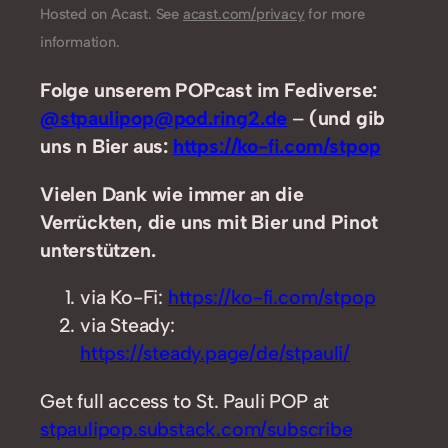
Hosted on Acast. See
acast.com/privacy
for more
information.
Folge unserem POPcast im Fediverse:
@stpaulipop@pod.ring2.de
–
(und gib
uns n Bier aus:
https://ko-fi.com/stpop
Vielen Dank wie immer an die
Verrückten, die uns mit Bier und Pinot
unterstützen.
via Ko-Fi:
https://ko-fi.com/stpop
via Steady:
https://steady.page/de/stpauli/
Get full access to St. Pauli POP at
stpaulipop.substack.com/subscribe